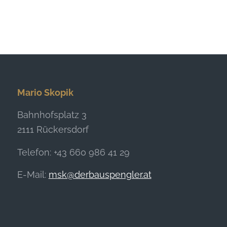
Mario Skopik
Bahnhofsplatz 3
2111 Rückersdorf
Telefon: +43 660 986 41 29
E-Mail:
msk@derbauspengler.at